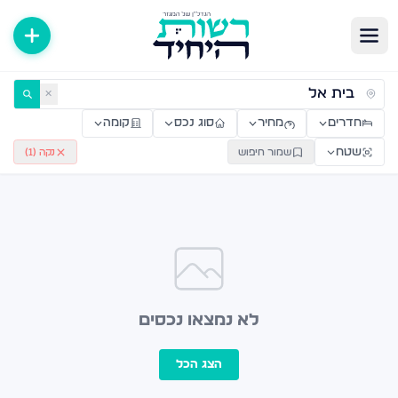
ירות למכירה ולהשכרה — רשות היחיד
✕
חדרים
מחיר
סוג נכס
קומה
שטח
שמור חיפוש
נקה (
1
)
לא נמצאו נכסים
הצג הכל