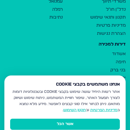
משרדי תיווך
עמנואל
נדל"ן חו"ל
רמלה
תקנון ותנאי שימוש
נתיבות
מדיניות פרטיות
הצהרת נגישות
דירות למכירה
אשדוד
חיפה
בני ברק
ירושלים
אנחנו משתמשים בקבצי Cookie
אלעד
אתר רשות היחיד עושה שימוש בקבצי Cookie ובטכנולוגיות דומות
גבעת זאב
לצורך תפעול האתר, שיפור חוויית המשתמש, ניתוח שימוש ושיווק
בית שמש
מותאם.
ניתן לבחור אילו סוגי קבצים לאפשר. מידע מלא נמצא
רכסים
ב
מדיניות הפרטיות
וב
תקנון השימוש
.
מודיעין עילית
אשר הכל
ביתר עילית