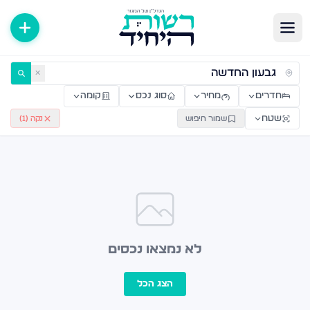
ירות למכירה ולהשכרה — רשות היחיד
✕
חדרים
מחיר
סוג נכס
קומה
שטח
שמור חיפוש
נקה (
1
)
לא נמצאו נכסים
הצג הכל