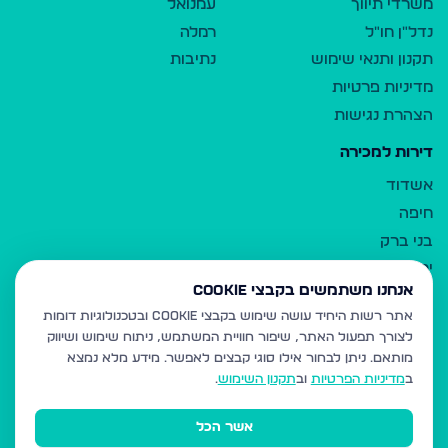
משרדי תיווך
עמנואל
נדל"ן חו"ל
רמלה
תקנון ותנאי שימוש
נתיבות
מדיניות פרטיות
הצהרת נגישות
דירות למכירה
אשדוד
חיפה
בני ברק
ירושלים
אנחנו משתמשים בקבצי Cookie
אלעד
אתר רשות היחיד עושה שימוש בקבצי Cookie ובטכנולוגיות דומות
גבעת זאב
לצורך תפעול האתר, שיפור חוויית המשתמש, ניתוח שימוש ושיווק
בית שמש
מותאם.
ניתן לבחור אילו סוגי קבצים לאפשר. מידע מלא נמצא
רכסים
ב
מדיניות הפרטיות
וב
תקנון השימוש
.
מודיעין עילית
אשר הכל
ביתר עילית