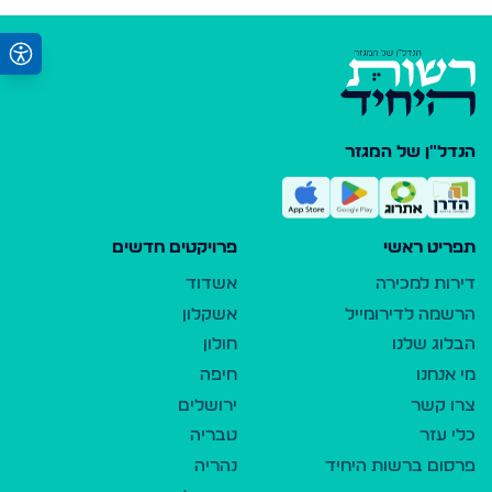
הנדל"ן של המגזר
תפריט ראשי
פרויקטים חדשים
דירות למכירה
אשדוד
הרשמה לדירומייל
אשקלון
הבלוג שלנו
חולון
מי אנחנו
חיפה
צרו קשר
ירושלים
כלי עזר
טבריה
פרסום ברשות היחיד
נהריה