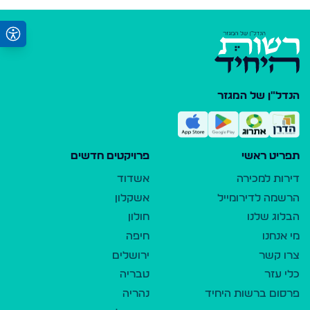
הנדל"ן של המגזר
תפריט ראשי
פרויקטים חדשים
דירות למכירה
אשדוד
הרשמה לדירומייל
אשקלון
הבלוג שלנו
חולון
מי אנחנו
חיפה
צרו קשר
ירושלים
כלי עזר
טבריה
פרסום ברשות היחיד
נהריה