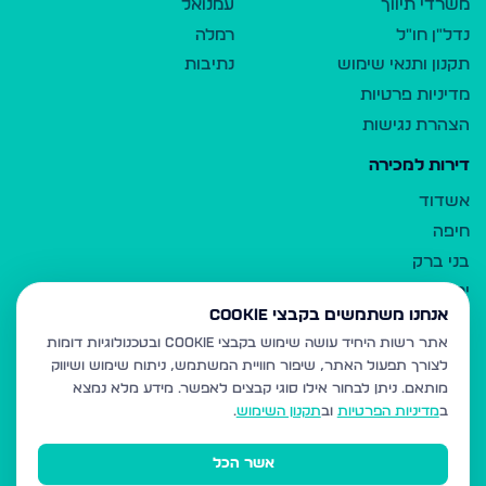
משרדי תיווך
עמנואל
נדל"ן חו"ל
רמלה
תקנון ותנאי שימוש
נתיבות
מדיניות פרטיות
הצהרת נגישות
דירות למכירה
אשדוד
חיפה
בני ברק
ירושלים
אנחנו משתמשים בקבצי Cookie
אלעד
אתר רשות היחיד עושה שימוש בקבצי Cookie ובטכנולוגיות דומות
גבעת זאב
לצורך תפעול האתר, שיפור חוויית המשתמש, ניתוח שימוש ושיווק
בית שמש
מותאם.
ניתן לבחור אילו סוגי קבצים לאפשר. מידע מלא נמצא
רכסים
ב
מדיניות הפרטיות
וב
תקנון השימוש
.
מודיעין עילית
אשר הכל
ביתר עילית