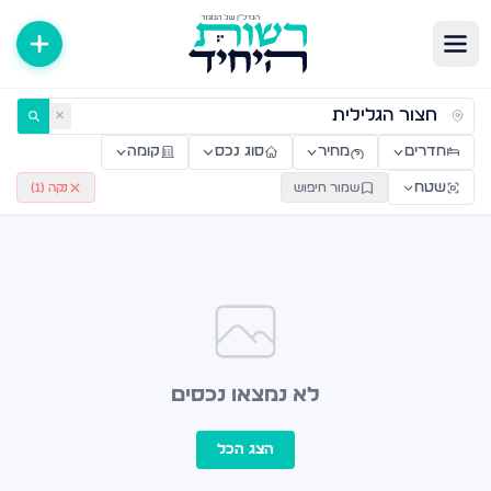
ירות למכירה ולהשכרה — רשות היחיד
✕
חדרים
מחיר
סוג נכס
קומה
שטח
שמור חיפוש
נקה (
1
)
לא נמצאו נכסים
הצג הכל