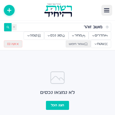
ירות למכירה ולהשכרה — רשות היחיד
✕
חדרים
מחיר
סוג נכס
קומה
שטח
שמור חיפוש
נקה (
1
)
לא נמצאו נכסים
הצג הכל