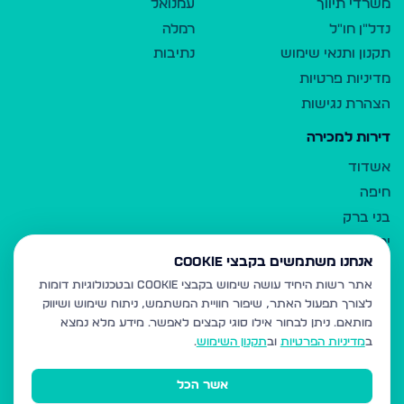
משרדי תיווך
עמנואל
נדל"ן חו"ל
רמלה
תקנון ותנאי שימוש
נתיבות
מדיניות פרטיות
הצהרת נגישות
דירות למכירה
אשדוד
חיפה
בני ברק
ירושלים
אנחנו משתמשים בקבצי Cookie
אלעד
אתר רשות היחיד עושה שימוש בקבצי Cookie ובטכנולוגיות דומות
גבעת זאב
לצורך תפעול האתר, שיפור חוויית המשתמש, ניתוח שימוש ושיווק
בית שמש
מותאם.
ניתן לבחור אילו סוגי קבצים לאפשר. מידע מלא נמצא
רכסים
ב
מדיניות הפרטיות
וב
תקנון השימוש
.
מודיעין עילית
אשר הכל
ביתר עילית