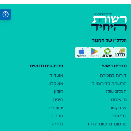
הנדל"ן של המגזר
תפריט ראשי
פרויקטים חדשים
דירות למכירה
אשדוד
הרשמה לדירומייל
אשקלון
הבלוג שלנו
חולון
מי אנחנו
חיפה
צרו קשר
ירושלים
כלי עזר
טבריה
פרסום ברשות היחיד
נהריה