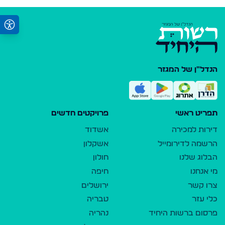
הנדל"ן של המגזר
תפריט ראשי
פרויקטים חדשים
דירות למכירה
אשדוד
הרשמה לדירומייל
אשקלון
הבלוג שלנו
חולון
מי אנחנו
חיפה
צרו קשר
ירושלים
כלי עזר
טבריה
פרסום ברשות היחיד
נהריה