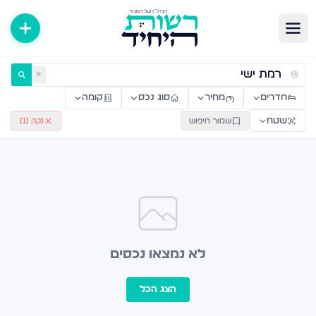
ירות למכירה ולהשכרה — רשות היחיד
✕
חדרים
מחיר
סוג נכס
קומה
שטח
שמור חיפוש
נקה (
1
)
לא נמצאו נכסים
הצג הכל