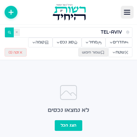
ירות למכירה ולהשכרה — רשות היחיד
✕
חדרים
מחיר
סוג נכס
קומה
שטח
שמור חיפוש
נקה (
1
)
לא נמצאו נכסים
הצג הכל