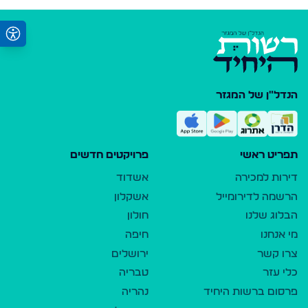
הנדל"ן של המגזר
תפריט ראשי
פרויקטים חדשים
דירות למכירה
אשדוד
הרשמה לדירומייל
אשקלון
הבלוג שלנו
חולון
מי אנחנו
חיפה
צרו קשר
ירושלים
כלי עזר
טבריה
פרסום ברשות היחיד
נהריה