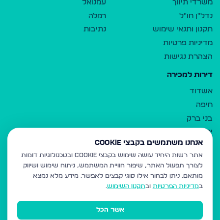
משרדי תיווך
עמנואל
נדל"ן חו"ל
רמלה
תקנון ותנאי שימוש
נתיבות
מדיניות פרטיות
הצהרת נגישות
דירות למכירה
אשדוד
חיפה
בני ברק
ירושלים
אנחנו משתמשים בקבצי Cookie
אלעד
אתר רשות היחיד עושה שימוש בקבצי Cookie ובטכנולוגיות דומות
גבעת זאב
לצורך תפעול האתר, שיפור חוויית המשתמש, ניתוח שימוש ושיווק
בית שמש
מותאם.
ניתן לבחור אילו סוגי קבצים לאפשר. מידע מלא נמצא
רכסים
ב
מדיניות הפרטיות
וב
תקנון השימוש
.
מודיעין עילית
אשר הכל
ביתר עילית