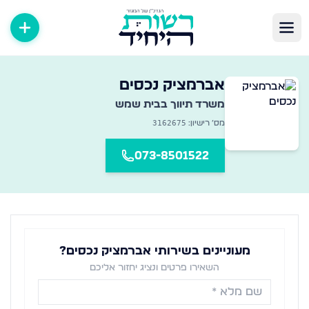
שרדי תיווך במגזר החרדי
אברמציק נכסים
אגר מקיף של משרדי תיווך נדל״ן ברחבי הארץ — מצאו את המשרד
משרד תיווך ב
בית שמש
3162675
מס׳ רישיון:
073-8501522
מעוניינים בשירותי אברמציק נכסים?
השאירו פרטים ונציג יחזור אליכם