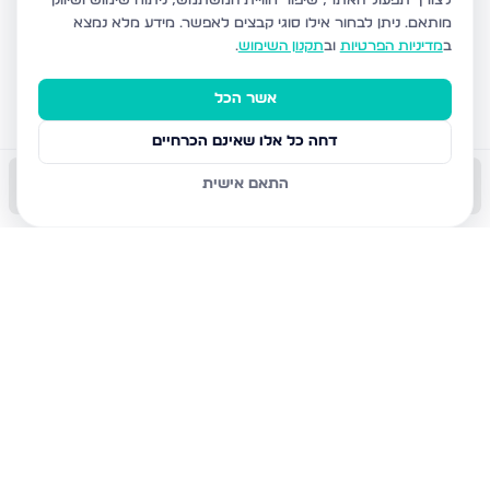
לצורך תפעול האתר, שיפור חוויית המשתמש, ניתוח שימוש ושיווק
מותאם.
ניתן לבחור אילו סוגי קבצים לאפשר. מידע מלא נמצא
ב
מדיניות הפרטיות
וב
תקנון השימוש
.
אשר הכל
דחה כל אלו שאינם הכרחיים
התאם אישית
התקשר עכשיו
השאר פרטים
שמור
הודעה
שתף