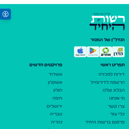
הנדל"ן של המגזר
תפריט ראשי
פרויקטים חדשים
דירות למכירה
אשדוד
הרשמה לדירומייל
אשקלון
הבלוג שלנו
חולון
מי אנחנו
חיפה
צרו קשר
ירושלים
כלי עזר
טבריה
פרסום ברשות היחיד
נהריה