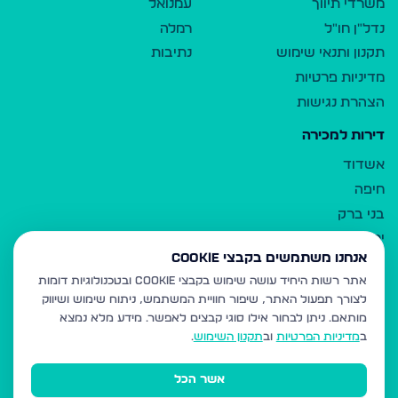
משרדי תיווך
עמנואל
נדל"ן חו"ל
רמלה
תקנון ותנאי שימוש
נתיבות
מדיניות פרטיות
הצהרת נגישות
דירות למכירה
אשדוד
חיפה
בני ברק
ירושלים
אנחנו משתמשים בקבצי Cookie
אלעד
אתר רשות היחיד עושה שימוש בקבצי Cookie ובטכנולוגיות דומות
גבעת זאב
לצורך תפעול האתר, שיפור חוויית המשתמש, ניתוח שימוש ושיווק
בית שמש
מותאם.
ניתן לבחור אילו סוגי קבצים לאפשר. מידע מלא נמצא
רכסים
ב
מדיניות הפרטיות
וב
תקנון השימוש
.
מודיעין עילית
אשר הכל
ביתר עילית