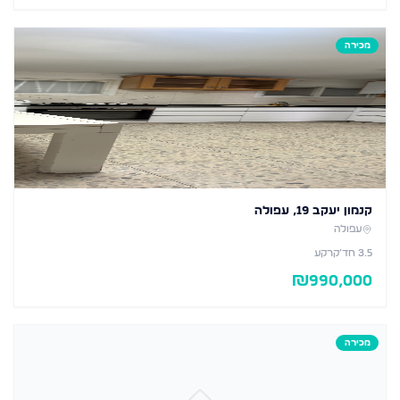
מכירה
קנמון יעקב 19, עפולה
עפולה
3.5
חד׳
קרקע
₪
990,000
מכירה