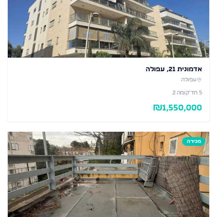
אדמונית 21, עפולה
עפולה
5
חד׳
קומה 2
₪
1,550,000
מכירה