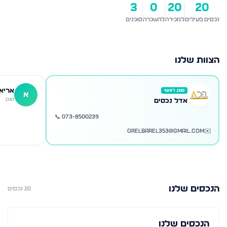
3
0
20
20
נכסים פעילים
למכירה
להשכרה
סוכנים
הצוות שלנו
אריא
סוכן ראשי
א
סוכן
אדל נכסים
📞
073-8500239
orelbarel353@gmail.com
✉️
הנכסים שלנו
20
נכסים
הנכסים שלנו