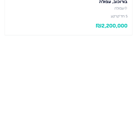
בורוכוב, עפולה
עפולה
5
חד׳
קרקע
₪
2,200,000