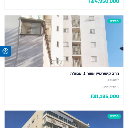
₪
4,950,000
מכירה
הרב קישרטיין אשר 1, עפולה
עפולה
5
חד׳
קומה 5
₪
1,185,000
מכירה