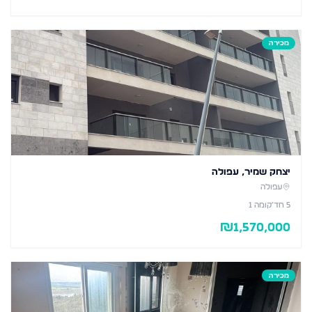
מכירה
יצחק שמיר, עפולה
עפולה
5
חד׳
קומה 1
₪
1,570,000
מכירה