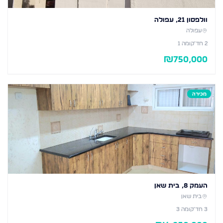
וולפסון 21, עפולה
עפולה
2
חד׳
קומה 1
₪
750,000
מכירה
העמק 8, בית שאן
בית שאן
3
חד׳
קומה 3