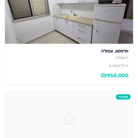
וולפסון, עפולה
עפולה
4
חד׳
קומה 4
₪
950,000
מכירה