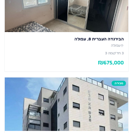
הבירגדה העברית 8, עפולה
עפולה
3
חד׳
קומה 3
₪
675,000
מכירה