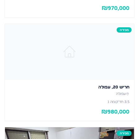
₪
970,000
מכירה
חריש 20, עפולה
עפולה
3.5
חד׳
קומה 1
₪
980,000
מכירה