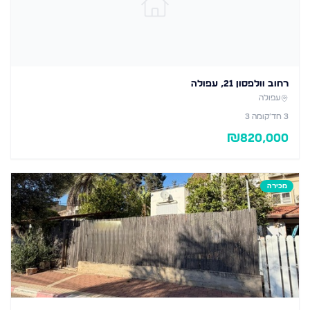
רחוב וולפסון 21, עפולה
עפולה
3
חד׳
קומה 3
₪
820,000
מכירה