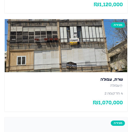
₪
1,120,000
מכירה
שרת, עפולה
עפולה
4
חד׳
קומה 2
₪
1,070,000
מכירה