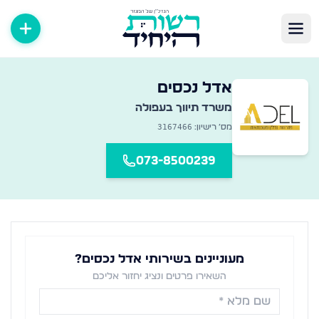
שרדי תיווך במגזר החרדי
אדל נכסים
אגר מקיף של משרדי תיווך נדל״ן ברחבי הארץ — מצאו את המשרד
משרד תיווך ב
עפולה
3167466
מס׳ רישיון:
073-8500239
מעוניינים בשירותי אדל נכסים?
השאירו פרטים ונציג יחזור אליכם