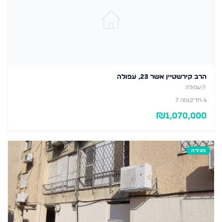
הרב קירשטיין אשר 23, עפולה
עפולה
4
חד׳
קומה 7
₪
1,070,000
מכירה