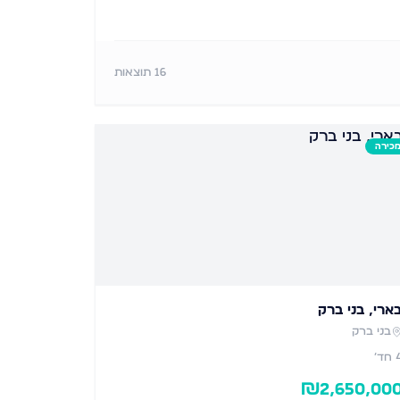
16
תוצאות
כירה
ארי, בני ברק
בני ברק
חד׳
₪
2,650,00