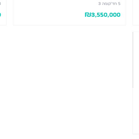
5
חד׳
קומה 3
3
0
₪
3,550,000