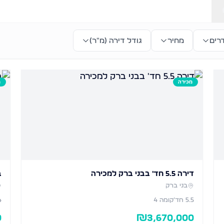
רים
מחיר
גודל דירה (מ״ר)
מכירה
מ
דירה 5.5 חד' בבני ברק למכירה
ב
בני ברק
5.5
חד׳
קומה 4
4
0
₪
3,670,000