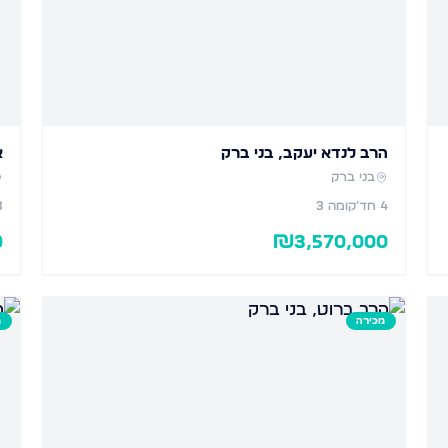
הרב לנדא יעקב, בני ברק
א
בני ברק
4
חד׳
קומה 3
3
0
₪
3,570,000
מכירה
מ