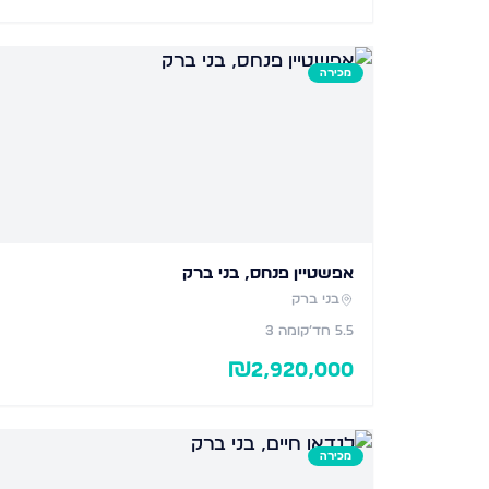
מכירה
אפשטיין פנחס, בני ברק
בני ברק
5.5
חד׳
קומה 3
₪
2,920,000
מכירה