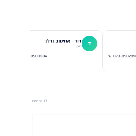
דוד - אחיטוב נדלן
ד
ש
סוכן
📞
073-8500384
📞
073-850299
17
נכסים