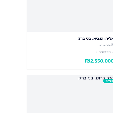
ליהו הנביא, בני ברק
בני ברק
חד׳
קומה 1
₪
2,550,00
כירה