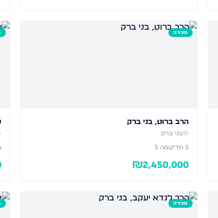
מכירה
מ
הרב ברוט, בני ברק
ש
בני ברק
5
חד׳
קומה 5
4
0
₪
2,450,000
מכירה
מ