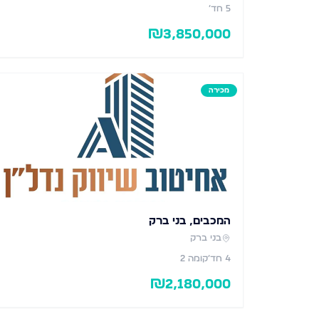
5
חד׳
₪
3,850,000
מכירה
המכבים, בני ברק
בני ברק
4
חד׳
קומה 2
₪
2,180,000