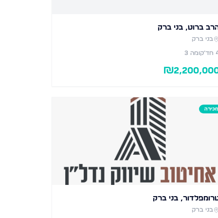
רב ברוט, בני ברק
בני ברק
חד׳
קומה 3
₪
2,200,00
כירה
רומפלדור, בני ברק
בני ברק