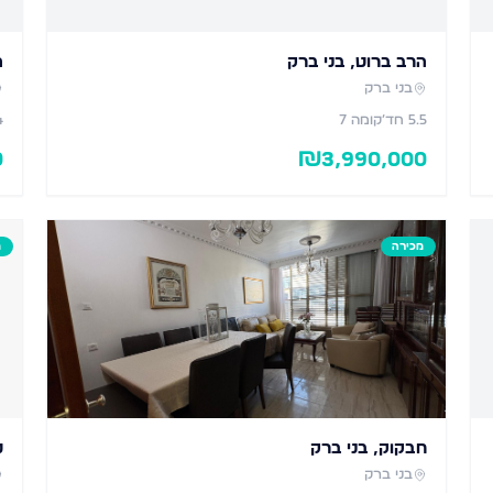
הרב ברוט, בני ברק
ה
בני ברק
5.5
חד׳
קומה 7
4
0
₪
3,990,000
מכירה
מ
חבקוק, בני ברק
ט
בני ברק