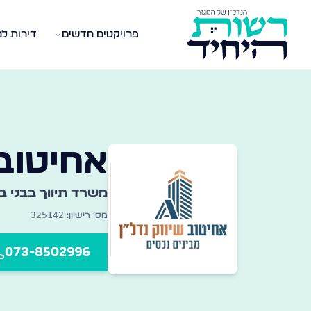
פרויקטים חדשים
דירות ל
שרדי תיווך במגזר החרדי
אגר מקיף של משרדי תיווך נדל״ן ברחבי הארץ — מצאו את
אחיטוב 
משרד תיווך ב
בני ב
325142
מס׳ רישיון:
073-8502996