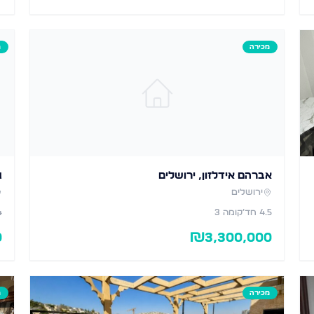
מכירה
מ
אברהם אידלזון, ירושלים
ג
ירושלים
4.5
חד׳
קומה 3
4
0
₪
3,300,000
מכירה
מ