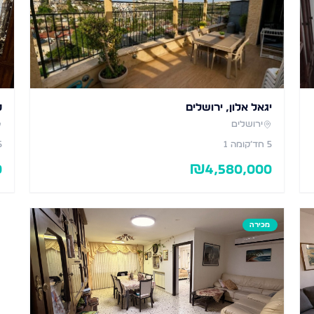
יגאל אלון, ירושלים
ט
ירושלים
5
חד׳
קומה 1
5
0
₪
4,580,000
מכירה