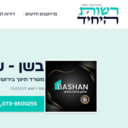
פרויקטים חדשים
דירות ל
שרדי תיווך במגזר החרדי
אגר מקיף של משרדי תיווך נדל״ן ברחבי הארץ — מצאו את
בשן - ש
משרד תיווך ב
ירושל
3141615
מס׳ רישיון:
073-8500255