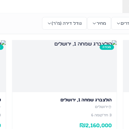
רים
מחיר
גודל דירה (מ״ר)
מכירה
מ
הולצברג שמחה 1, ירושלים
ט
ירושלים
3
חד׳
קומה 6
3
0
₪
2,160,000