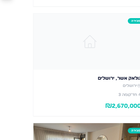
כירה
ולאק אשר, ירושלים
ירושלים
חד׳
קומה 3
₪
2,670,00
כירה