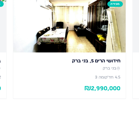
מכירה
מ
חידושי הרים 5, בני ברק
ב
בני ברק
4.5
חד׳
קומה 3
2
0
₪
2,990,000