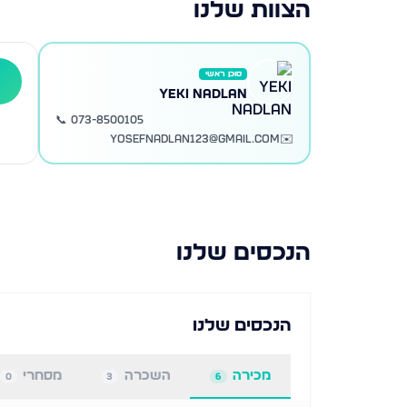
הצוות שלנו
סוכן ראשי
י
YEKI NADLAN
📞
073-8500105
yosefnadlan123@gmail.com
✉️
הנכסים שלנו
הנכסים שלנו
מכירה
השכרה
מסחרי
0
3
6