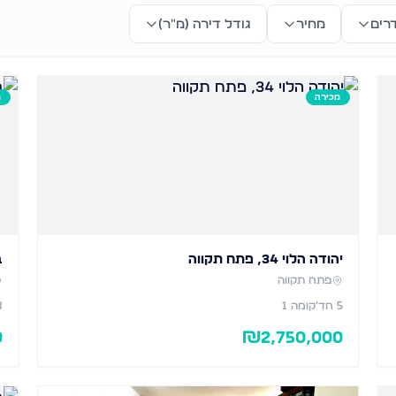
רים
מחיר
גודל דירה (מ״ר)
מכירה
מ
יהודה הלוי 34, פתח תקווה
ב
פתח תקווה
5
חד׳
קומה 1
3
0
₪
2,750,000