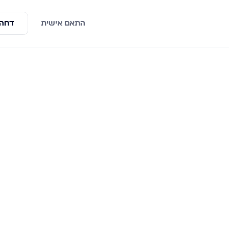
התאם אישית
דחה 
ראשי
פרויקטים חדשים
למכירה
אשדוד
לדירומייל
אשקלון
לנו
חולון
ו
חיפה
ר
ירושלים