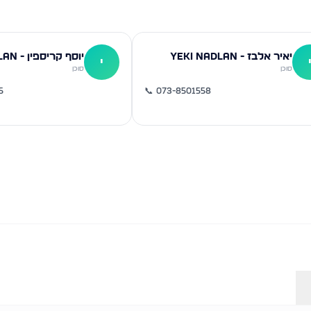
יאיר אלבז - YEKI NADLAN
יוסף קריספין - YEKI NADLAN
י
סוכן
סוכן
5
📞
073-8501558