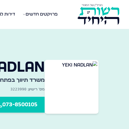
פרויקטים חדשים
דירות ל
שרדי תיווך במגזר החרדי
אגר מקיף של משרדי תיווך נדל״ן ברחבי הארץ — מצאו את
NADLAN
משרד תיווך ב
פתח 
3223990
מס׳ רישיון:
073-8500105