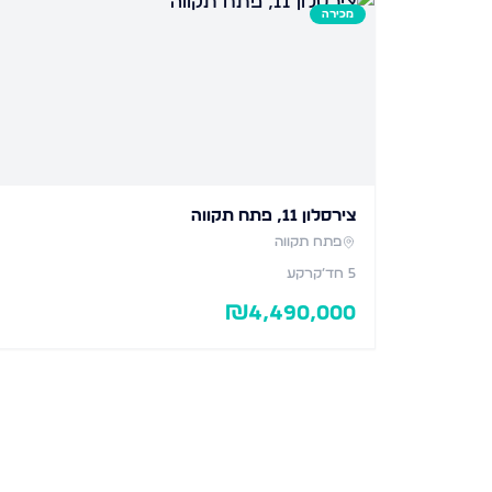
מכירה
צירסלון 11, פתח תקווה
פתח תקווה
5
חד׳
קרקע
₪
4,490,000