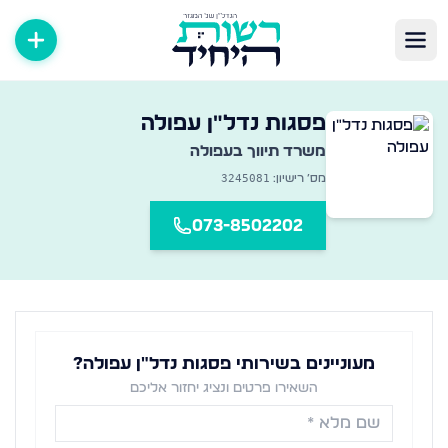
שרדי תיווך במגזר החרדי
פסגות נדל"ן עפולה
אגר מקיף של משרדי תיווך נדל״ן ברחבי הארץ — מצאו את המשרד
משרד תיווך ב
עפולה
3245081
מס׳ רישיון:
073-8502202
מעוניינים בשירותי פסגות נדל"ן עפולה?
השאירו פרטים ונציג יחזור אליכם