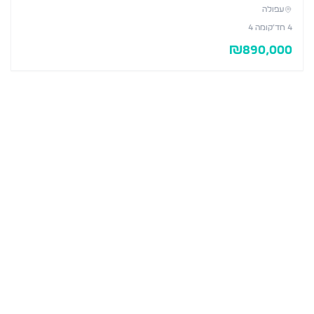
עפולה
4
חד׳
קומה 4
₪
890,000