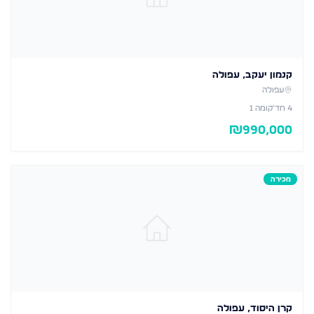
קנמון יעקב, עפולה
עפולה
4
חד׳
קומה 1
₪
990,000
מכירה
קרן היסוד, עפולה