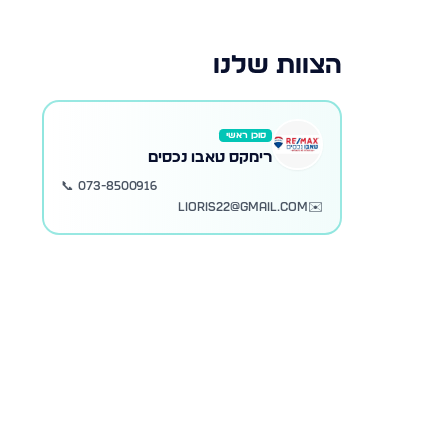
הצוות שלנו
סוכן ראשי
רימקס טאבו נכסים
📞
073-8500916
lioris22@gmail.com
✉️