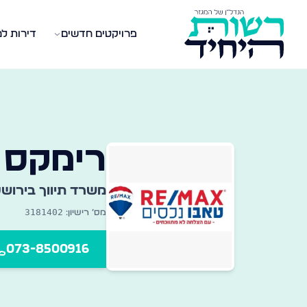
פרויקטים חדשים
דירות ל
שרדי תיווך במגזר החרדי
אגר מקיף של משרדי תיווך נדל״ן ברחבי הארץ — מצאו את
רימקס 
משרד תיווך ב
ירושל
3181402
מס׳ רישיון:
073-8500916