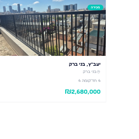
מכירה
יעב"ץ, בני ברק
בני ברק
4
חד׳
קומה 4
₪
2,680,000