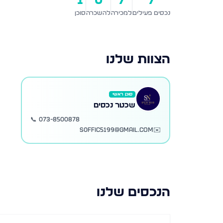
1
0
7
7
נכסים פעילים
למכירה
להשכרה
סוכן
הצוות שלנו
סוכן ראשי
שכטר נכסים
📞
073-8500878
s0ffic5199@gmail.com
✉️
הנכסים שלנו