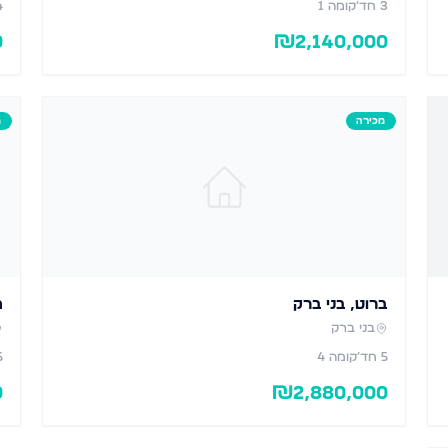
3
חד׳
קומה 1
4
0
₪
2,140,000
מכירה
מ
ברוט, בני ברק
ה
בני ברק
5
חד׳
קומה 4
5
0
₪
2,880,000