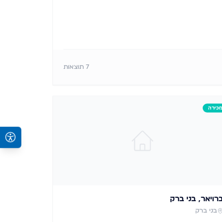
7
תוצאות
כירה
רויאר, בני ברק
בני ברק