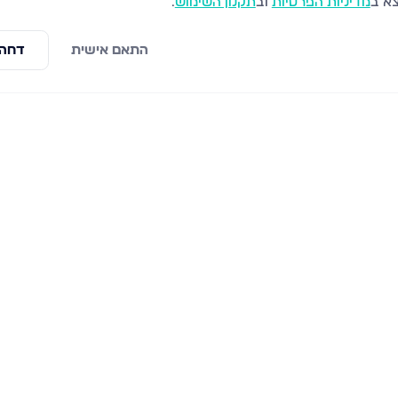
צא ב
מדיניות הפרטיות
וב
תקנון השימוש
.
התאם אישית
דחה 
ראשי
פרויקטים חדשים
למכירה
אשדוד
לדירומייל
אשקלון
לנו
חולון
ו
חיפה
ר
ירושלים