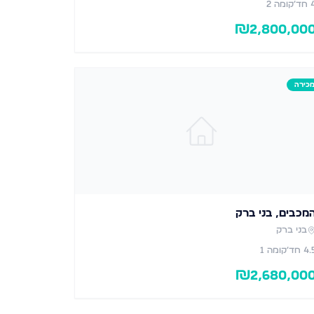
חד׳
קומה 2
₪
2,800,00
כירה
מכבים, בני ברק
בני ברק
4.
חד׳
קומה 1
₪
2,680,00