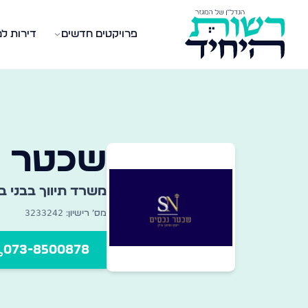
פרויקטים חדשים
דירות ל
שרדי תיווך במגזר החרדי
אגר מקיף של משרדי תיווך נדל״ן ברחבי הארץ — מצאו את
שכטר נ
משרד תיווך ב
בני ב
3233242
מס׳ רישיון:
073-8500878