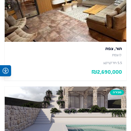
תור, צפת
צפת
5.5
חד׳
קרקע
₪
2,690,000
מכירה