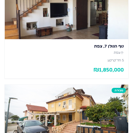
נוף הגולן 7, צפת
צפת
5
חד׳
קרקע
₪
1,850,000
מכירה