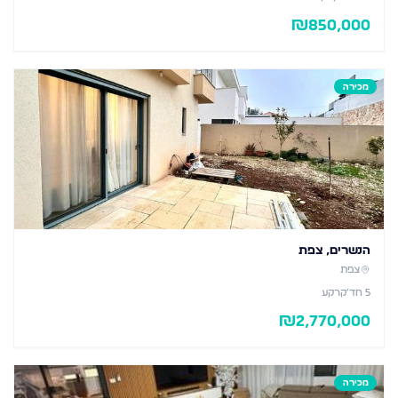
₪
850,000
מכירה
הנשרים, צפת
צפת
5
חד׳
קרקע
₪
2,770,000
מכירה