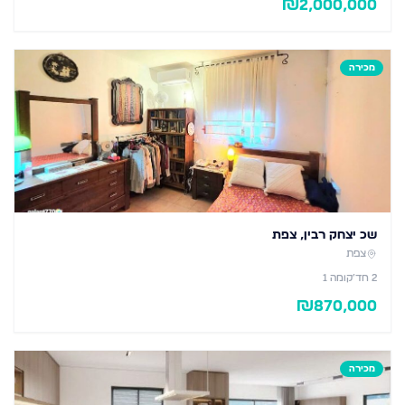
₪
2,000,000
מכירה
שכ יצחק רבין, צפת
צפת
2
חד׳
קומה 1
₪
870,000
מכירה