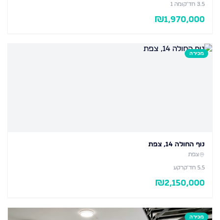
3.5
חד׳
קומה 1
₪
1,970,000
מכירה
נוף החולה 14, צפת
צפת
5.5
חד׳
קרקע
₪
2,150,000
מכירה