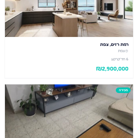
רמת רזים, צפת
צפת
6
חד׳
קרקע
₪
2,900,000
מכירה