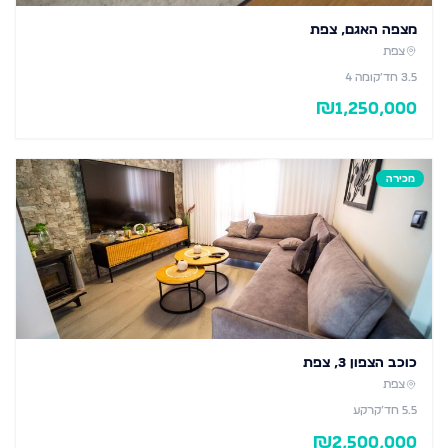
מצפה האגם, צפת
צפת
3.5
חד׳
קומה 4
₪
1,250,000
מכירה
כוכב הצפון 3, צפת
צפת
5.5
חד׳
קרקע
₪
2,500,000