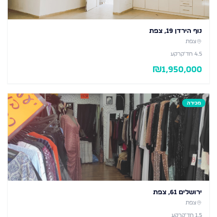
נוף הירדן 19, צפת
צפת
4.5
חד׳
קרקע
₪
1,950,000
מכירה
ירושלים 61, צפת
צפת
1.5
חד׳
קרקע