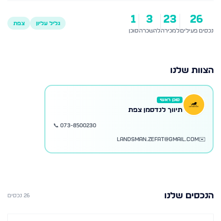
1
3
23
26
גליל עליון
צפת
נכסים פעילים
למכירה
להשכרה
סוכן
הצוות שלנו
סוכן ראשי
תיווך לנדסמן צפת
📞
073-8500230
landsman.zefat@gmail.com
✉️
הנכסים שלנו
26
נכסים