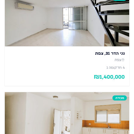
גני הדר 31, צפת
צפת
4
חד׳
קומה 1
₪
1,400,000
מכירה