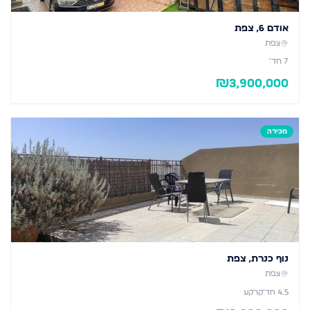
אודם 6, צפת
צפת
7
חד׳
₪
3,900,000
מכירה
נוף כנרת, צפת
צפת
4.5
חד׳
קרקע