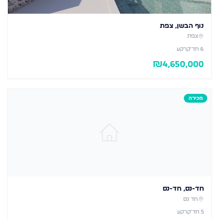
נוף הבשן, צפת
צפת
6
חד׳
קרקע
₪
4,650,000
מכירה
חד-נס, חד-נס
חד נס
5
חד׳
קרקע