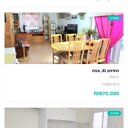
מכירה
החרמון 31, צפת
צפת
2
חד׳
קומה 1
₪
870,000
מכירה