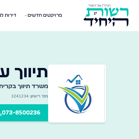
פרויקטים חדשים
דירות ל
שרדי תיווך במגזר החרדי
אגר מקיף של משרדי תיווך נדל״ן ברחבי הארץ — מצאו את
תיווך ע
משרד תיווך ב
קרית
3241234
מס׳ רישיון:
073-8500236