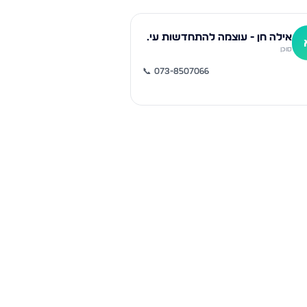
אילה חן - עוצמה להתחדשות עירונית
סוכן
📞
073-8507066