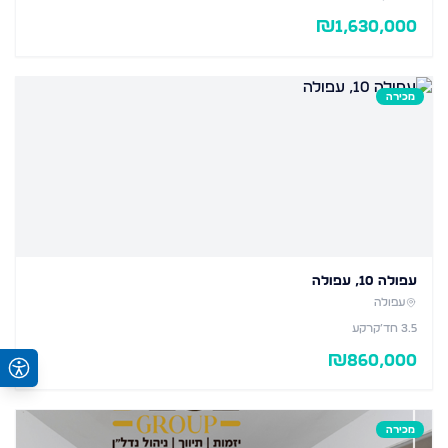
₪
1,630,000
מכירה
עפולה 10, עפולה
עפולה
3.5
חד׳
קרקע
₪
860,000
מכירה