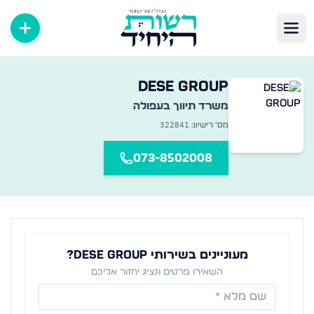
שרדי תיווך במגזר החרדי
Dese Group
אגר מקיף של משרדי תיווך נדל״ן ברחבי הארץ — מצאו את המשרד
משרד תיווך ב
עפולה
322841
מס׳ רישיון:
073-8502008
מעוניינים בשירותי Dese Group?
השאירו פרטים ונציג יחזור אליכם