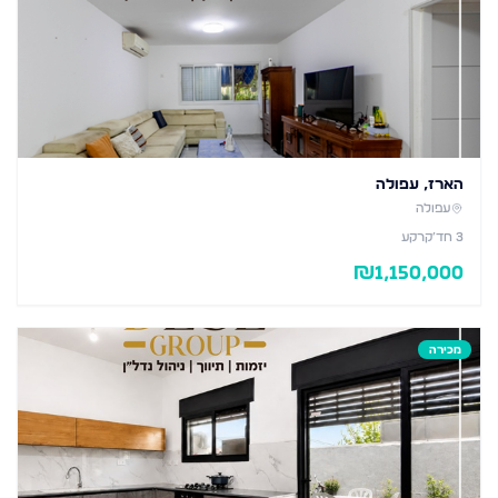
הארז, עפולה
עפולה
3
חד׳
קרקע
₪
1,150,000
מכירה