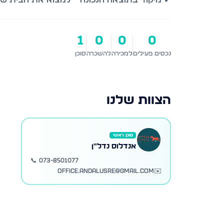
1
0
0
0
נכסים פעילים
למכירה
להשכרה
סוכן
הצוות שלנו
סוכן ראשי
אנדלוס נדל״ן
📞
073-8501077
office.andalusre@gmail.com
✉️