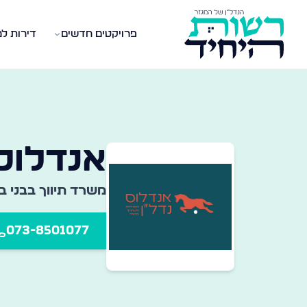
פרויקטים חדשים
דירות ל
שרדי תיווך במגזר החרדי
אגר מקיף של משרדי תיווך נדל״ן ברחבי הארץ — מצאו את
אנדלוס 
משרד תיווך ב
בני ב
073-8501077