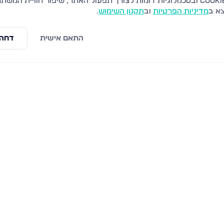
צא ב
מדיניות הפרטיות
וב
תקנון השימוש
.
התאם אישית
דחה 
ראשי
פרויקטים חדשים
למכירה
אשדוד
לדירומייל
אשקלון
לנו
חולון
ו
חיפה