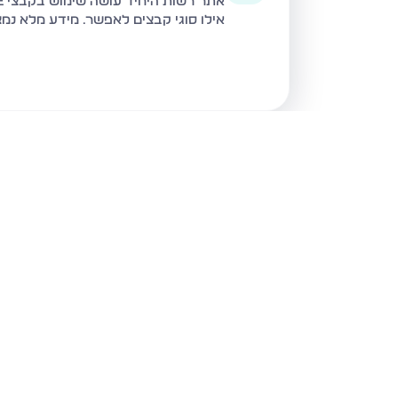
אתר רשות היחיד עושה שימוש בקבצי Cookie ובטכנולוגיות דומות לצורך תפעול האתר, שיפור חוויית המשתמש, ניתוח שימוש ושיווק מותאם.
אילו סוגי קבצים לאפשר. מידע מלא נמ
תפריט 
דירות 
הרשמה 
הבלוג ש
הנדל"ן של המגזר
מי אנחנ