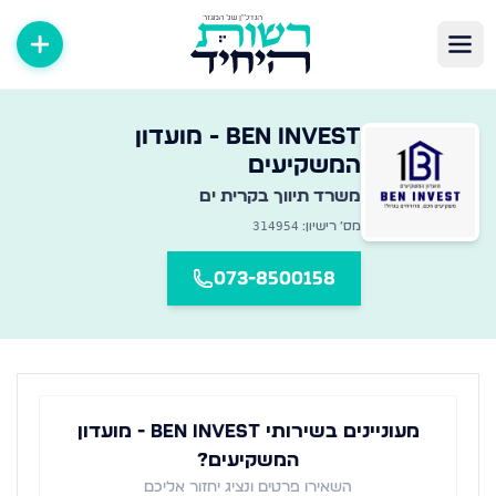
שרדי תיווך במגזר החרדי
BEN INVEST - מועדון
אגר מקיף של משרדי תיווך נדל״ן ברחבי הארץ — מצאו את המשרד
המשקיעים
משרד תיווך ב
קרית ים
314954
מס׳ רישיון:
073-8500158
מעוניינים בשירותי BEN INVEST - מועדון
המשקיעים?
השאירו פרטים ונציג יחזור אליכם