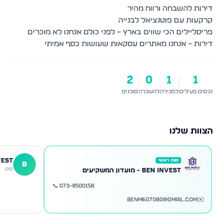
פריסליילים הכי שווים בארץ – לפני כולם אנחנו לא מוכרים
דירות – אנחנו מאתרים עסקאות שעושות כסף אמיתי
2
0
1
1
נכסים פעילים
למכירה
להשכרה
סוכנים
הצוות שלנו
VEST
סוכן ראשי
B
סוכן
BEN INVEST - מועדון המשקיעים
📞
073-8500158
BenM607080@gmail.com
✉️