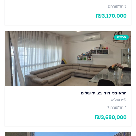
3
חד׳
קומה 2
₪
3,170,000
מכירה
הראובני דוד 25, ירושלים
ירושלים
4
חד׳
קומה 7
₪
3,680,000