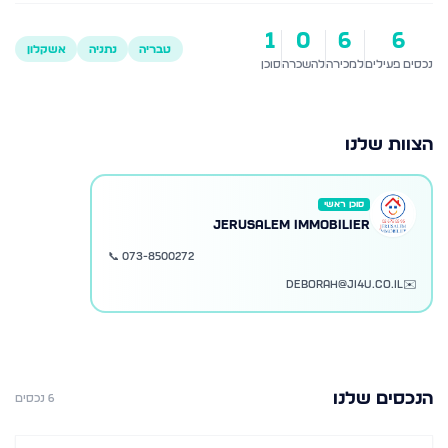
1
0
6
6
טבריה
נתניה
אשקלון
נכסים פעילים
למכירה
להשכרה
סוכן
הצוות שלנו
סוכן ראשי
JERUSALEM IMMOBILIER
📞
073-8500272
deborah@ji4u.co.il
✉️
הנכסים שלנו
6
נכסים