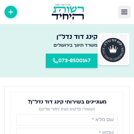
שרדי תיווך במגזר החרדי
קינג דוד נדל"ן
אגר מקיף של משרדי תיווך נדל״ן ברחבי הארץ — מצאו את המשרד
משרד תיווך ב
ירושלים
073-8500147
מעוניינים בשירותי קינג דוד נדל"ן?
השאירו פרטים ונציג יחזור אליכם