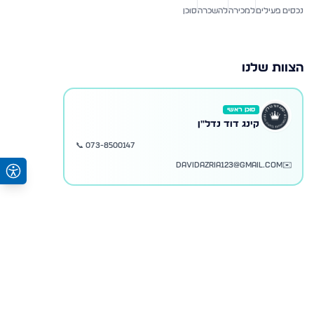
נכסים פעילים
למכירה
להשכרה
סוכן
הצוות שלנו
סוכן ראשי
קינג דוד נדל"ן
📞
073-8500147
davidazria123@gmail.com
✉️