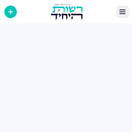
לוג נדל״ן — מאמרים, טיפים ומדריכים
תבות, מדריכים וטיפים בעולם הנדל״ן במגזר החרדי. קנייה, מכירה