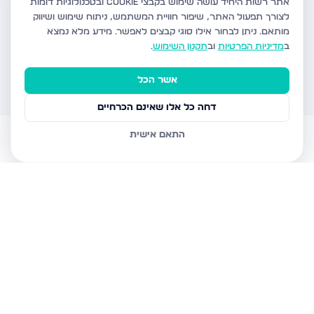
אתר רשות היחיד עושה שימוש בקבצי Cookie ובטכנולוגיות דומות
לצורך תפעול האתר, שיפור חוויית המשתמש, ניתוח שימוש ושיווק
מותאם.
ניתן לבחור אילו סוגי קבצים לאפשר. מידע מלא נמצא
ב
מדיניות הפרטיות
וב
תקנון השימוש
.
אשר הכל
דחה כל אלו שאינם הכרחיים
התאם אישית
דירות למכירה
עוזר AI
הודעות
חשבון
בית