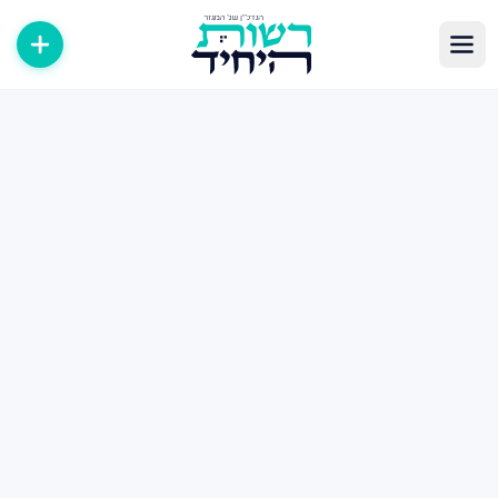
לוג נדל״ן — מאמרים, טיפים ומדריכים
תבות, מדריכים וטיפים בעולם הנדל״ן במגזר החרדי. קנייה, מכירה