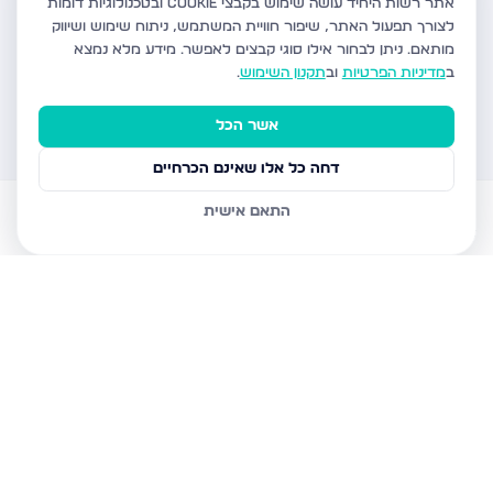
אתר רשות היחיד עושה שימוש בקבצי Cookie ובטכנולוגיות דומות
לצורך תפעול האתר, שיפור חוויית המשתמש, ניתוח שימוש ושיווק
מותאם.
ניתן לבחור אילו סוגי קבצים לאפשר. מידע מלא נמצא
ב
מדיניות הפרטיות
וב
תקנון השימוש
.
אשר הכל
דחה כל אלו שאינם הכרחיים
התאם אישית
דירות למכירה
עוזר AI
הודעות
חשבון
בית