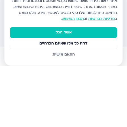
אתר רשות היחיד עושה שימוש בקבצי Cookie ובטכנולוגיות דומות
לצורך תפעול האתר, שיפור חוויית המשתמש, ניתוח שימוש ושיווק
מותאם.
ניתן לבחור אילו סוגי קבצים לאפשר. מידע מלא נמצא
ב
מדיניות הפרטיות
וב
תקנון השימוש
.
אשר הכל
דחה כל אלו שאינם הכרחיים
התאם אישית
דירות למכירה
עוזר AI
הודעות
חשבון
בית