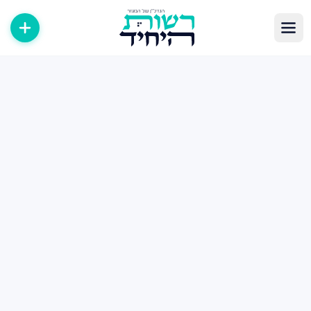
לוג נדל״ן — מאמרים, טיפים ומדריכים
תבות, מדריכים וטיפים בעולם הנדל״ן במגזר החרדי. קנייה, מכירה