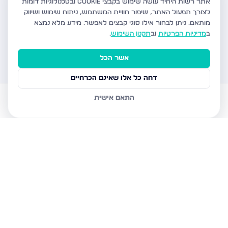
אתר רשות היחיד עושה שימוש בקבצי Cookie ובטכנולוגיות דומות
לצורך תפעול האתר, שיפור חוויית המשתמש, ניתוח שימוש ושיווק
מותאם.
ניתן לבחור אילו סוגי קבצים לאפשר. מידע מלא נמצא
ב
מדיניות הפרטיות
וב
תקנון השימוש
.
אשר הכל
דחה כל אלו שאינם הכרחיים
התאם אישית
דירות למכירה
עוזר AI
הודעות
חשבון
בית