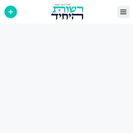
לוג נדל״ן — מאמרים, טיפים ומדריכים
תבות, מדריכים וטיפים בעולם הנדל״ן במגזר החרדי. קנייה, מכירה