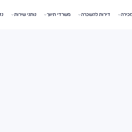
מכירה
דירות להשכרה
משרדי תיווך
נותני שירות
נד
, מכירה, השכרה, משכנתא וכל מה שצריך לדעת.