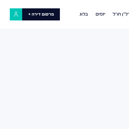
ל"ן חו"ל
יזמים
בלוג
פרסום דירה +