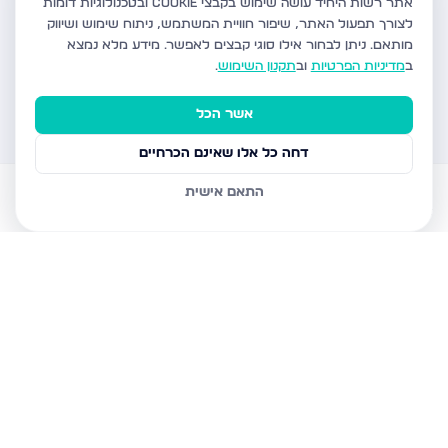
אתר רשות היחיד עושה שימוש בקבצי Cookie ובטכנולוגיות דומות
לצורך תפעול האתר, שיפור חוויית המשתמש, ניתוח שימוש ושיווק
מותאם.
ניתן לבחור אילו סוגי קבצים לאפשר. מידע מלא נמצא
ב
מדיניות הפרטיות
וב
תקנון השימוש
.
אשר הכל
דחה כל אלו שאינם הכרחיים
התאם אישית
דירות למכירה
עוזר AI
הודעות
חשבון
בית