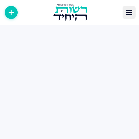
לוג נדל״ן — מאמרים, טיפים ומדריכים
תבות, מדריכים וטיפים בעולם הנדל״ן במגזר החרדי. קנייה, מכירה