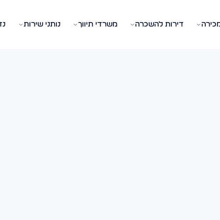
מכירה
דירות להשכרה
משרדי תיווך
נותני שירות
נד
, מכירה, השכרה, משכנתא וכל מה שצריך לדעת.