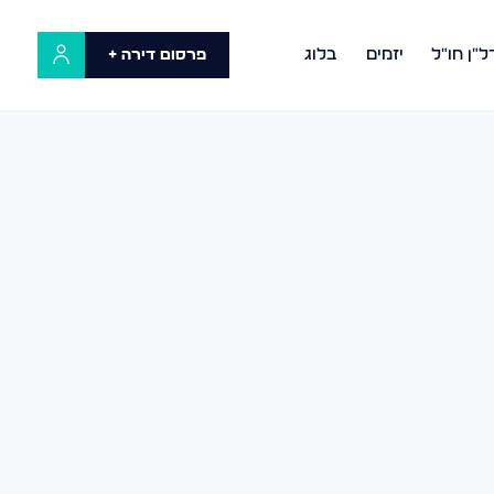
ל"ן חו"ל
יזמים
בלוג
פרסום דירה +