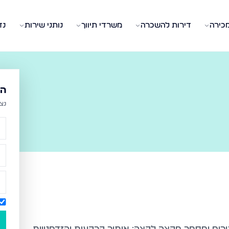
מכירה
דירות להשכרה
משרדי תיווך
נותני שירות
נד
הש
נצ
ורים ומסחר מקצה לקצה: איתור קרקעות והזדמנויות,