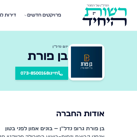
פרויקטים חדשים
דירות ל
יזם נדל״ן
בן פורת
חייגו
073-8500168
אודות החברה
בן פורת גרופ נדל״ן — בונים אמון לפני בטון
אנחנו קבוצת יזמות–ביצוע המובילה פרויקטי מג