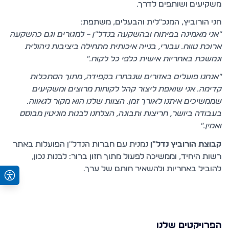
משקיעים ושותפים לדרך.
חני הורוביץ, המנכ"לית והבעלים, משתפת:
"אני מאמינה בפיתוח ובהשקעה בנדל"ן – למגורים וגם כהשקעה
ארוכת טווח. עבורי, בנייה איכותית מתחילה ביציבות ניהולית
ונמשכת באחריות אישית כלפי כל לקוח."
"אנחנו פועלים באזורים שנבחרו בקפידה, מתוך הסתכלות
קדימה. אני שואפת ליצור קהל לקוחות מרוצים ומשקיעים
שממשיכים איתנו לאורך זמן. הצוות שלנו הוא מקור לגאווה.
בעבודה ביושר, חריצות ותבונה, הצלחנו לבנות מוניטין מבוסס
ואמין."
קבוצת הורוביץ נדל"ן
נמנית עם
חברות הנדל"ן הפועלות באתר
רשות היחיד
, וממשיכה לפעול מתוך חזון ברור: לבנות נכון,
להוביל באחריות ולהשאיר חותם של ערך.
הפרויקטים שלנו