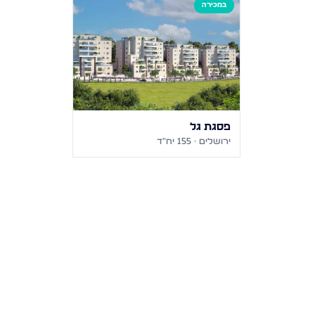
במכירה
פסגת גל
ירושלים
· 155 יח"ד