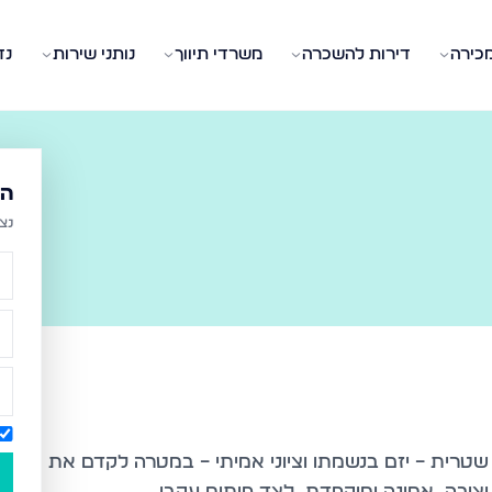
מכירה
דירות להשכרה
משרדי תיווך
נותני שירות
נד
הש
נצ
בשנת 1988 על ידי שלום שטרית – יזם בנשמתו וציוני אמיתי – במטרה לקדם את
יבה, אמינה ומוקפדת, לצד פיתוח עקבי.