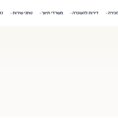
מכירה
דירות להשכרה
משרדי תיווך
נותני שירות
נד