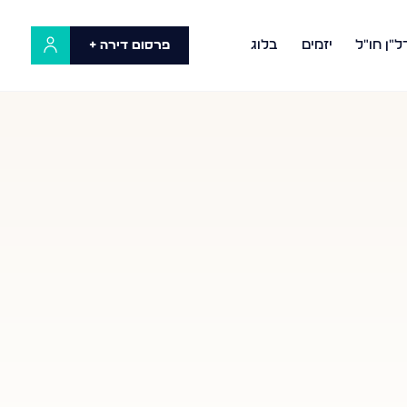
ל"ן חו"ל
יזמים
בלוג
פרסום דירה +