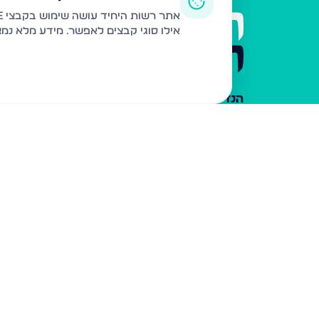
תפריט 
אתר רשות היחיד עושה שימוש בקבצי Cookie ובטכנולוגיות דומות לצורך תפעול האתר, שיפור חוויית המשתמש, ניתוח שימוש ושיווק מותאם.
אילו סוגי קבצים לאפשר. מידע מלא נמ
דירות 
הרשמה 
הבלוג ש
הנדל"ן של המגזר
מי אנחנ
צרו קש
כלי עזר
פרסום 
משרדי ת
נדל"ן ח
תקנון ו
מדיניות
הצהרת 