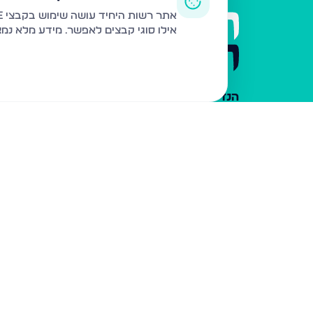
תפריט 
אתר רשות היחיד עושה שימוש בקבצי Cookie ובטכנולוגיות דומות לצורך תפעול האתר, שיפור חוויית המשתמש, ניתוח שימוש ושיווק מותאם.
אילו סוגי קבצים לאפשר. מידע מלא נמ
דירות 
הרשמה 
הבלוג ש
הנדל"ן של המגזר
מי אנחנ
צרו קש
כלי עזר
פרסום 
משרדי ת
נדל"ן ח
תקנון ו
מדיניות
הצהרת 