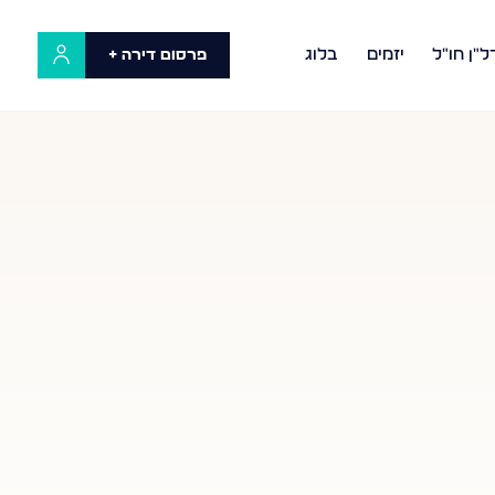
ל"ן חו"ל
יזמים
בלוג
פרסום דירה +