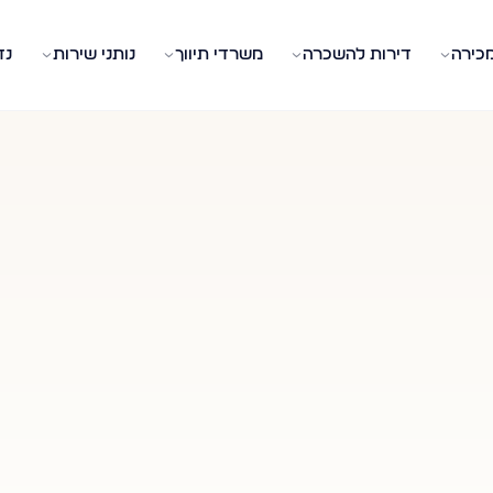
מכירה
דירות להשכרה
משרדי תיווך
נותני שירות
נד