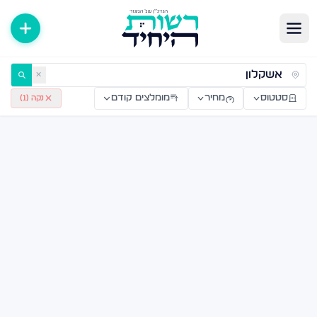
רויקטים חדשים מקבלן — רשות היחיד
✕
סטטוס
מחיר
מומלצים קודם
נקה (
1
)