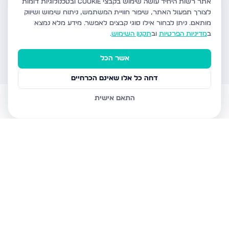
אתר רשות היחיד עושה שימוש בקבצי Cookie ובטכנולוגיות דומות
לצורך תפעול האתר, שיפור חוויית המשתמש, ניתוח שימוש ושיווק
מותאם.
ניתן לבחור אילו סוגי קבצים לאפשר. מידע מלא נמצא
ב
מדיניות הפרטיות
וב
תקנון השימוש
.
אשר הכל
דחה כל אלו שאינם הכרחיים
התאם אישית
דירות למכירה
עוזר AI
הודעות
חשבון
בית
דירות פרויקטים חדשים ברשות היחיד
מחפשים דירה פרויקטים חדשים בישראל? אתר רשות היחיד מציע