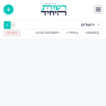
רויקטים חדשים מקבלן — רשות היחיד
✕
סטטוס
מחיר
מומלצים קודם
נקה (
1
)