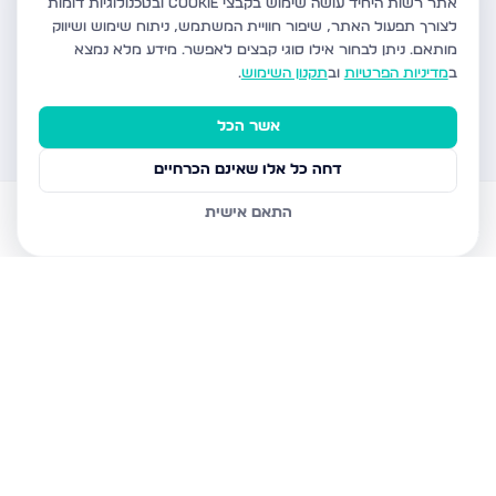
אתר רשות היחיד עושה שימוש בקבצי Cookie ובטכנולוגיות דומות
לצורך תפעול האתר, שיפור חוויית המשתמש, ניתוח שימוש ושיווק
מותאם.
ניתן לבחור אילו סוגי קבצים לאפשר. מידע מלא נמצא
ב
מדיניות הפרטיות
וב
תקנון השימוש
.
אשר הכל
דחה כל אלו שאינם הכרחיים
התאם אישית
דירות למכירה
עוזר AI
הודעות
חשבון
בית
דירות פרויקטים חדשים ברשות היחיד
מחפשים דירה פרויקטים חדשים בישראל? אתר רשות היחיד מציע