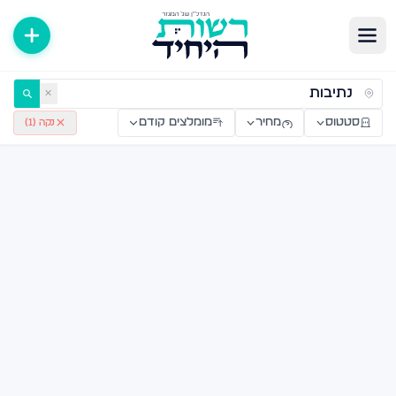
רויקטים חדשים מקבלן — רשות היחיד
✕
סטטוס
מחיר
מומלצים קודם
נקה (
1
)