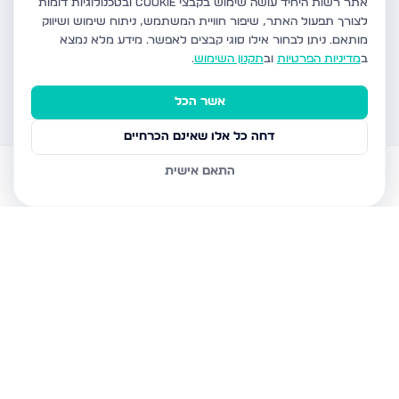
אתר רשות היחיד עושה שימוש בקבצי Cookie ובטכנולוגיות דומות
לצורך תפעול האתר, שיפור חוויית המשתמש, ניתוח שימוש ושיווק
מותאם.
ניתן לבחור אילו סוגי קבצים לאפשר. מידע מלא נמצא
ב
מדיניות הפרטיות
וב
תקנון השימוש
.
אשר הכל
דחה כל אלו שאינם הכרחיים
התאם אישית
דירות למכירה
עוזר AI
הודעות
חשבון
בית
דירות פרויקטים חדשים ברשות היחיד
מחפשים דירה פרויקטים חדשים בישראל? אתר רשות היחיד מציע