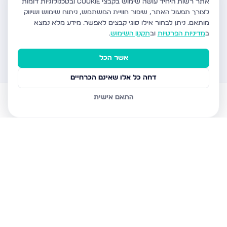
אתר רשות היחיד עושה שימוש בקבצי Cookie ובטכנולוגיות דומות
לצורך תפעול האתר, שיפור חוויית המשתמש, ניתוח שימוש ושיווק
מותאם.
ניתן לבחור אילו סוגי קבצים לאפשר. מידע מלא נמצא
ב
מדיניות הפרטיות
וב
תקנון השימוש
.
אשר הכל
דחה כל אלו שאינם הכרחיים
התאם אישית
דירות למכירה
עוזר AI
הודעות
חשבון
בית
דירות פרויקטים חדשים ברשות היחיד
מחפשים דירה פרויקטים חדשים בישראל? אתר רשות היחיד מציע