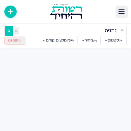
רויקטים חדשים מקבלן — רשות היחיד
✕
סטטוס
מחיר
מומלצים קודם
נקה (
1
)