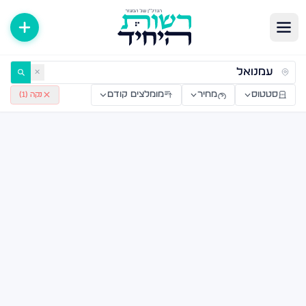
רויקטים חדשים מקבלן — רשות היחיד
✕
סטטוס
מחיר
מומלצים קודם
נקה (
1
)