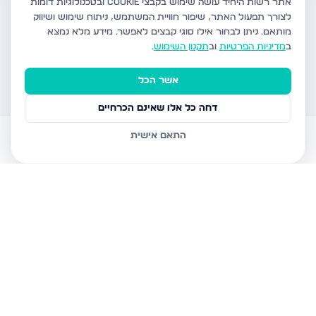
אתר רשות היחיד עושה שימוש בקבצי Cookie ובטכנולוגיות דומות
לצורך תפעול האתר, שיפור חוויית המשתמש, ניתוח שימוש ושיווק
מותאם.
ניתן לבחור אילו סוגי קבצים לאפשר. מידע מלא נמצא
ב
מדיניות הפרטיות
וב
תקנון השימוש
.
אשר הכל
דחה כל אלו שאינם הכרחיים
התאם אישית
דירות למכירה
עוזר AI
הודעות
חשבון
בית
דירות פרויקטים חדשים ברשות היחיד
מחפשים דירה פרויקטים חדשים בישראל? אתר רשות היחיד מציע