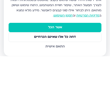
אתר רשות היחיד עושה שימוש בקבצי Cookie ובטכנולוגיות דומות
לצורך תפעול האתר, שיפור חוויית המשתמש, ניתוח שימוש ושיווק
מותאם.
ניתן לבחור אילו סוגי קבצים לאפשר. מידע מלא נמצא
ב
מדיניות הפרטיות
וב
תקנון השימוש
.
אשר הכל
דחה כל אלו שאינם הכרחיים
התאם אישית
נכסים נוספים
בשדרות
הרב אבא אבוחצירה 5, שדרות
הרב בן ציון אבא שאול 1, שדרות