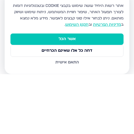
אתר רשות היחיד עושה שימוש בקבצי Cookie ובטכנולוגיות דומות
לצורך תפעול האתר, שיפור חוויית המשתמש, ניתוח שימוש ושיווק
מותאם.
ניתן לבחור אילו סוגי קבצים לאפשר. מידע מלא נמצא
ב
מדיניות הפרטיות
וב
תקנון השימוש
.
אשר הכל
דחה כל אלו שאינם הכרחיים
התאם אישית
נכסים נוספים
בירושלים
אבנר חי שאקי 20, ירושלים
גורדון 1, ירושלים