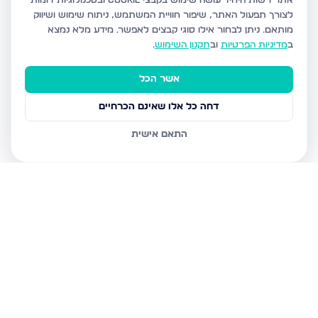
אתר רשות היחיד עושה שימוש בקבצי Cookie ובטכנולוגיות דומות
לצורך תפעול האתר, שיפור חוויית המשתמש, ניתוח שימוש ושיווק
מותאם.
ניתן לבחור אילו סוגי קבצים לאפשר. מידע מלא נמצא
ב
מדיניות הפרטיות
וב
תקנון השימוש
.
אשר הכל
דחה כל אלו שאינם הכרחיים
התאם אישית
נכסים נוספים
בנהריה
המעגן 13, נהריה
השיטה 4, נהריה