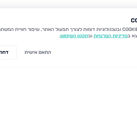
צא ב
מדיניות הפרטיות
וב
תקנון השימוש
.
התאם אישית
דחה 
ני, אשדוד
שמאי 16, אשדוד