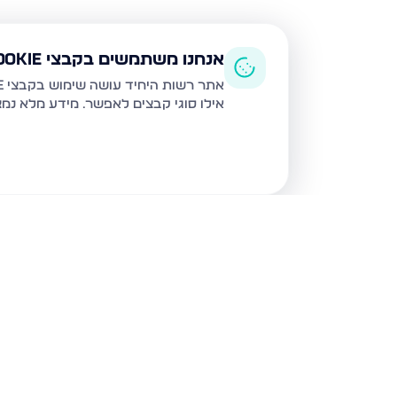
אנחנו משתמשים בקבצי Cookie
אתר רשות היחיד עושה שימוש בקבצי Cookie ובטכנולוגיות דומות לצורך תפעול האתר, שיפור חוויית המשתמש, ניתוח שימוש ושיווק מותאם.
אילו סוגי קבצים לאפשר. מידע מלא נמ
נכסים נוספים
באשדוד
חטיבת גולני 9, אשדוד
האזור הצפו