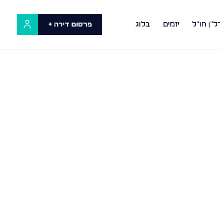
ל"ן חו"ל
יזמים
בלוג
פרסום דירה +