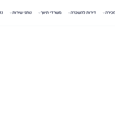
מכירה
דירות להשכרה
משרדי תיווך
נותני שירות
נד