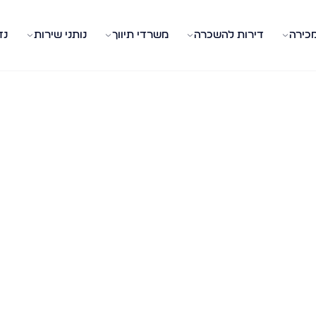
מכירה
דירות להשכרה
משרדי תיווך
נותני שירות
נד