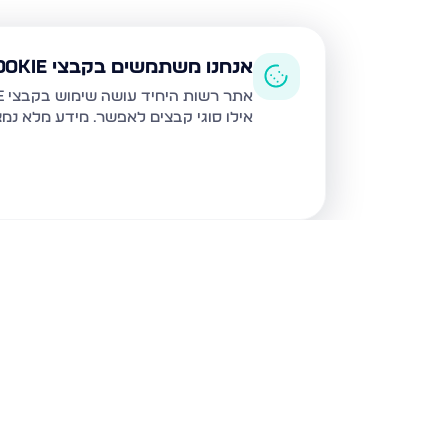
אנחנו משתמשים בקבצי Cookie
אתר רשות היחיד עושה שימוש בקבצי Cookie ובטכנולוגיות דומות לצורך תפעול האתר, שיפור חוויית המשתמש, ניתוח שימוש ושיווק מותאם.
אילו סוגי קבצים לאפשר. מידע מלא נמ
נכסים נוספים
במודיעין עילית
מסילת יוסף 24, מודיעין עילית
קצות החושן 17, מודיעין 