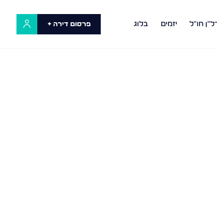
ל"ן חו"ל
יזמים
בלוג
פרסום דירה +