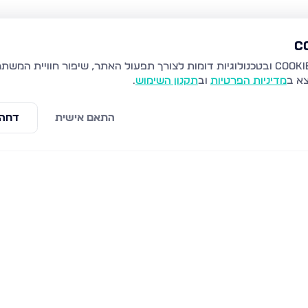
צא ב
מדיניות הפרטיות
וב
תקנון השימוש
.
התאם אישית
דחה 
עילית
רבי יהודה הנשיא 29, מודיעין עילית