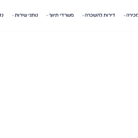
מכירה
דירות להשכרה
משרדי תיווך
נותני שירות
נד