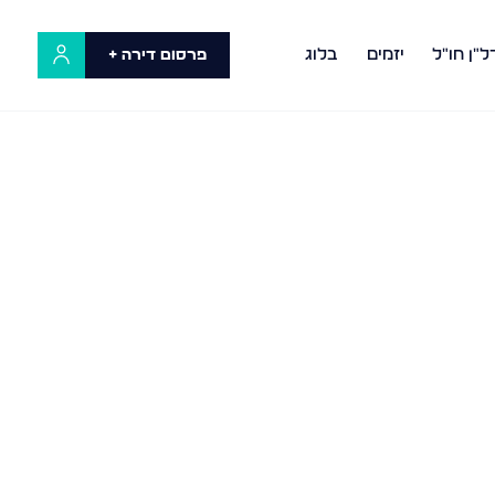
ל"ן חו"ל
יזמים
בלוג
פרסום דירה +