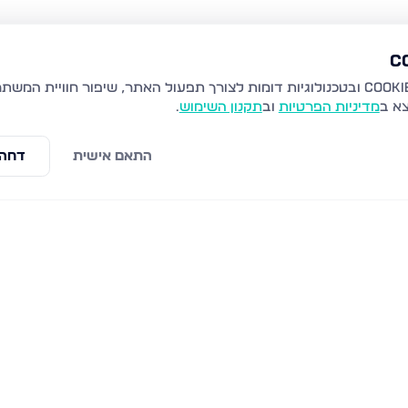
צא ב
מדיניות הפרטיות
וב
תקנון השימוש
.
התאם אישית
דחה 
 בני ברק
הרב קוק 48, בני ברק