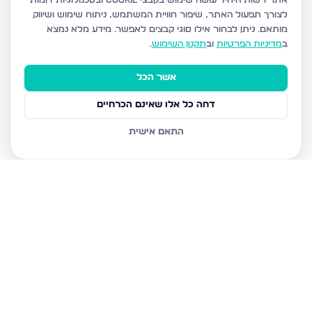
אתר רשות היחיד עושה שימוש בקבצי Cookie ובטכנולוגיות דומות
לצורך תפעול האתר, שיפור חוויית המשתמש, ניתוח שימוש ושיווק
מותאם.
ניתן לבחור אילו סוגי קבצים לאפשר. מידע מלא נמצא
ב
מדיניות הפרטיות
וב
תקנון השימוש
.
אשר הכל
דחה כל אלו שאינם הכרחיים
התאם אישית
נכסים נוספים
בבני ברק
מנחם בגין, בני ברק
הרב קוק 48, בני ברק