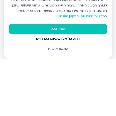
אתר רשות היחיד עושה שימוש בקבצי Cookie ובטכנולוגיות דומות
לצורך תפעול האתר, שיפור חוויית המשתמש, ניתוח שימוש ושיווק
מותאם.
ניתן לבחור אילו סוגי קבצים לאפשר. מידע מלא נמצא
ב
מדיניות הפרטיות
וב
תקנון השימוש
.
אשר הכל
דחה כל אלו שאינם הכרחיים
התאם אישית
נכסים נוספים
בירושלים
חיים מיכל מיכלין 6, ירושלים
הרב עוזיאל 58, ירושלים