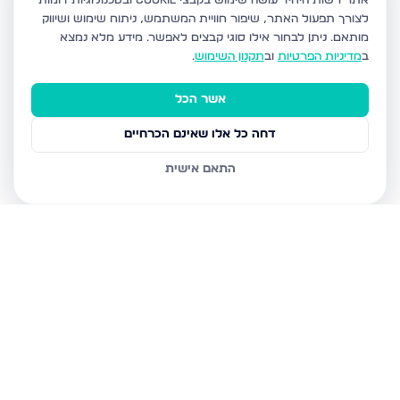
אתר רשות היחיד עושה שימוש בקבצי Cookie ובטכנולוגיות דומות
לצורך תפעול האתר, שיפור חוויית המשתמש, ניתוח שימוש ושיווק
מותאם.
ניתן לבחור אילו סוגי קבצים לאפשר. מידע מלא נמצא
ב
מדיניות הפרטיות
וב
תקנון השימוש
.
אשר הכל
דחה כל אלו שאינם הכרחיים
התאם אישית
נכסים נוספים
בטבריה
דרך הגבורה, טבריה
טבריה 10, טבריה