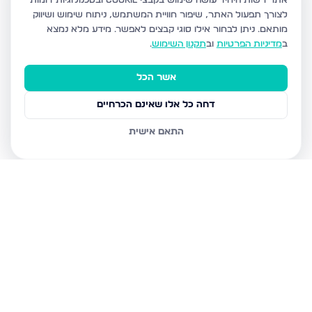
אתר רשות היחיד עושה שימוש בקבצי Cookie ובטכנולוגיות דומות
לצורך תפעול האתר, שיפור חוויית המשתמש, ניתוח שימוש ושיווק
מותאם.
ניתן לבחור אילו סוגי קבצים לאפשר. מידע מלא נמצא
ב
מדיניות הפרטיות
וב
תקנון השימוש
.
אשר הכל
דחה כל אלו שאינם הכרחיים
התאם אישית
נכסים נוספים
בצפת
הנרקיס, צפת
מצפה האגם 8, צפת