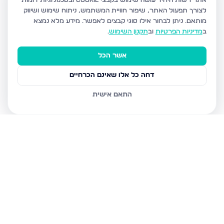
אתר רשות היחיד עושה שימוש בקבצי Cookie ובטכנולוגיות דומות
לצורך תפעול האתר, שיפור חוויית המשתמש, ניתוח שימוש ושיווק
מותאם.
ניתן לבחור אילו סוגי קבצים לאפשר. מידע מלא נמצא
ב
מדיניות הפרטיות
וב
תקנון השימוש
.
אשר הכל
דחה כל אלו שאינם הכרחיים
התאם אישית
נכסים נוספים
בחריש
רעות 12, חריש
התמדה 4, חריש